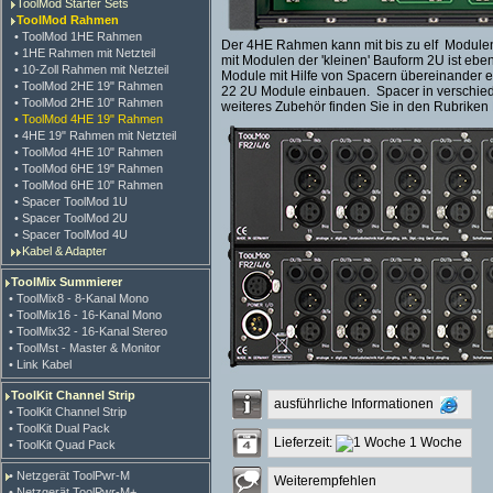
ToolMod Starter Sets
ToolMod Rahmen
• ToolMod 1HE Rahmen
Der 4HE Rahmen kann mit bis zu elf Modulen
• 1HE Rahmen mit Netzteil
mit Modulen der 'kleinen' Bauform 2U ist ebe
• 10-Zoll Rahmen mit Netzteil
Module mit Hilfe von Spacern übereinander 
• ToolMod 2HE 19" Rahmen
22 2U Module einbauen. Spacer in verschieden
• ToolMod 2HE 10" Rahmen
weiteres Zubehör finden Sie in den Rubriken
• ToolMod 4HE 19" Rahmen
• 4HE 19" Rahmen mit Netzteil
• ToolMod 4HE 10" Rahmen
• ToolMod 6HE 19" Rahmen
• ToolMod 6HE 10" Rahmen
• Spacer ToolMod 1U
• Spacer ToolMod 2U
• Spacer ToolMod 4U
Kabel & Adapter
ToolMix Summierer
• ToolMix8 - 8-Kanal Mono
• ToolMix16 - 16-Kanal Mono
• ToolMix32 - 16-Kanal Stereo
• ToolMst - Master & Monitor
• Link Kabel
ToolKit Channel Strip
ausführliche Informationen
• ToolKit Channel Strip
• ToolKit Dual Pack
Lieferzeit:
1 Woche
• ToolKit Quad Pack
• Netzgerät ToolPwr-M
Weiterempfehlen
• Netzgerät ToolPwr-M+