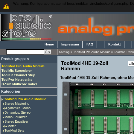
Warnung: Konfigurationsdatei ist beschreibbar: /includes/configure.php. Das
Home
Impressum
FAQ
Kontakt
Katalog
»
ToolMod Pro Audio Module
»
ToolMod Rah
Produktgruppen
ToolMod 4HE 19-Zoll
ToolMod Pro Audio Module
Rahmen
ToolMix Summierer
ToolKit Channel Strip
ToolMod 4HE 19-Zoll Rahmen, ohne Mo
ToolPwr Netzgeräte
D-Sub Multicore Kabel
Kategorien
ToolMod Pro Audio Module
Stereo Mastering
Dynamics, Mono
Dynamics, Stereo
Mono Equalizer
Stereo Equalizer
Meter
ToolMod Sets