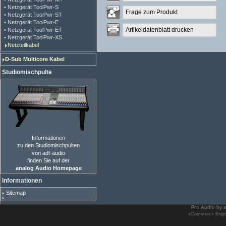
• Netzgerät ToolPwr-S
Frage zum Produkt
• Netzgerät ToolPwr-ST
• Netzgerät ToolPwr-E
Artikeldatenblatt drucken
• Netzgerät ToolPwr-ET
• Netzgerät ToolPwr-XS
Netzteilkabel
D-Sub Multicore Kabel
Studiomischpulte
Informationen
zu den Studiomischpulten
von adt-audio
finden Sie auf der
analog Audio Homepage
Informationen
Sitemap
Pro Audio
by a
eCommerce Engi