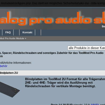
/includes/configure.php. Das stellt ein mögliches Sicherheitsrisiko dar - bitte korr
FAQ
Kontakt
Mod Pro Audio Module
»
en, Spacer, Rändelschrauben und sonstiges Zubehör für das ToolMod Pro Audio
em
sführliche Informationen:
behör
indplatten 2U
Blindplatten im ToolMod 2U Format für alle Trägerrah
2HE- und 4HE- Träger wird die Ausführung mit
Rändelschrauben für vertikale Montage benötigt.