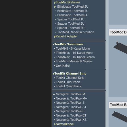
ToolMod Rahmen
• Blindplatte ToolMod 2U
• Blindplatte ToolMod 4U
• Blindplatte ToolMod 6U
• Spacer ToolMod 1U
• Spacer ToolMod 2U
• Spacer ToolMod 4U
• ToolMod Rändelschrauben
ToolMod Bl
Kabel & Adapter
ToolMix Summierer
• ToolMix8 - 8-Kanal Mono
• ToolMix16 - 16-Kanal Mono
• ToolMix32 - 16-Kanal Stereo
• ToolMst - Master & Monitor
• Link Kabel
ToolKit Channel Strip
• ToolKit Channel Strip
• ToolKit Dual Pack
• ToolKit Quad Pack
• Netzgerät ToolPwr-M
• Netzgerät ToolPwr-M+
• Netzgerät ToolPwr-S
ToolMod Bl
• Netzgerät ToolPwr-ST
• Netzgerät ToolPwr-E
• Netzgerät ToolPwr-ET
• Netzgerät ToolPwr-XS
Netzteilkabel