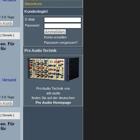
l.
Versand
Warenkorb.
Kundenlogin!
3-5 Tage
E-Mail
Passwort
[
Details
]
Konto erstellen
Passwort vergessen?
men. Für
für
Pro Audio Technik
l.
Versand
Pro Audio Technik von
adt-audio
3-5 Tage
finden Sie auf der deutschen
Pro Audio Homepage
[
Details
]
men. Für
für