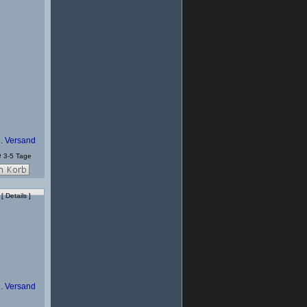
l.
Versand
3-5 Tage
[
Details
]
l.
Versand