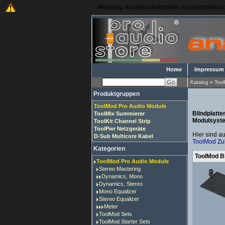
Warnung: Konfigurationsdatei ist beschreibbar: 
Home
Impressum
Katalog
»
Tool
Produktgruppen
ToolMod Pro Audio Module
Blindplatt
ToolMix Summierer
Modulsyst
ToolKit Channel Strip
ToolPwr Netzgeräte
Hier sind au
D-Sub Multicore Kabel
ToolMod Zu
Kategorien
ToolMod Bl
ToolMod Pro Audio Module
Stereo Mastering
Dynamics, Mono
Dynamics, Stereo
Mono Equalizer
Stereo Equalizer
Meter
ToolMod Sets
ToolMod Starter Sets