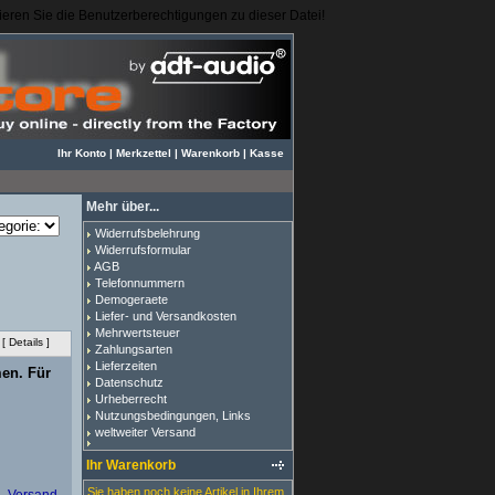
igieren Sie die Benutzerberechtigungen zu dieser Datei!
Ihr Konto
|
Merkzettel
|
Warenkorb
|
Kasse
Mehr über...
Widerrufsbelehrung
Widerrufsformular
AGB
Telefonnummern
Demogeraete
Liefer- und Versandkosten
Mehrwertsteuer
[
Details
]
Zahlungsarten
Lieferzeiten
men. Für
Datenschutz
Urheberrecht
Nutzungsbedingungen, Links
weltweiter Versand
Ihr Warenkorb
Sie haben noch keine Artikel in Ihrem