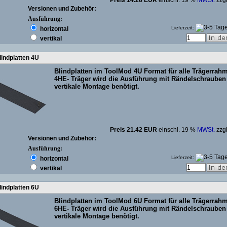
Preis 14.28 EUR
einschl. 19 %
MWSt.
zzg
Versionen und Zubehör:
Ausführung:
Lieferzeit:
horizontal
vertikal
indplatten 4U
Blindplatten im ToolMod 4U Format für alle Trägerrah
4HE- Träger wird die Ausführung mit Rändelschrauben 
vertikale Montage benötigt.
Preis 21.42 EUR
einschl. 19 %
MWSt.
zzg
Versionen und Zubehör:
Ausführung:
Lieferzeit:
horizontal
vertikal
indplatten 6U
Blindplatten im ToolMod 6U Format für alle Trägerrah
6HE- Träger wird die Ausführung mit Rändelschrauben 
vertikale Montage benötigt.