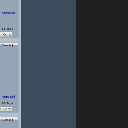
l.
Versand
3-5 Tage
[
Details
]
l.
Versand
3-5 Tage
[
Details
]