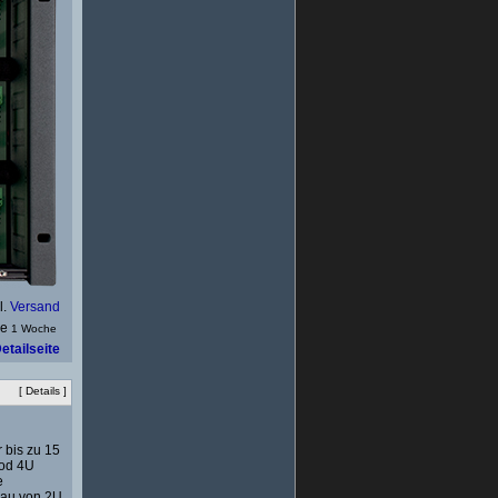
l.
Versand
1 Woche
etailseite
[
Details
]
 bis zu 15
Mod 4U
e
bau von 2U