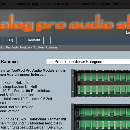
/includes/configure.php. Das stellt ein mögliches Sicherheitsrisiko dar - bitte korr
FAQ
Kontakt
Mod Pro Audio Module
»
ToolMod Rahmen
 Rahmen
en für ToolMod Pro Audio Module sind in
nen Ausführungen lieferbar.
r externe Netzteile
t eingebautem Netzteil
 19-Zoll Format für Rackeinbau
 und 6 Höheneinheiten
 Halbformat 10 Zoll oder 9.5 Zoll
d 6 Höheneinheiten
nbau und als Desktop
box Version
 und der 10-Zoll Halbformat Rahmen mit
nnen mit 2U und 4U Modulen bestückt in
r Ausführung bestückt werden. Die 2HE-,