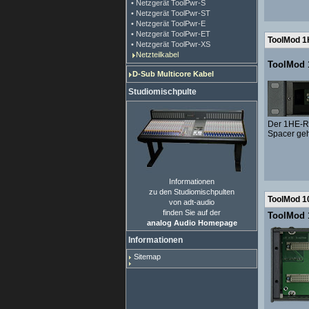
• Netzgerät ToolPwr-S
• Netzgerät ToolPwr-ST
• Netzgerät ToolPwr-E
• Netzgerät ToolPwr-ET
ToolMod 1
• Netzgerät ToolPwr-XS
Netzteilkabel
ToolMod 1
D-Sub Multicore Kabel
Studiomischpulte
Der 1HE-Ra
Spacer geh
Informationen
zu den Studiomischpulten
ToolMod 1
von adt-audio
finden Sie auf der
ToolMod 1
analog Audio Homepage
Informationen
Sitemap