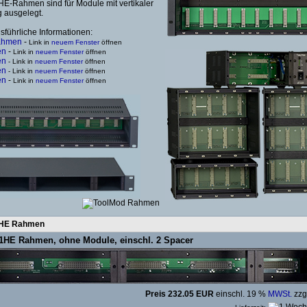
E-Rahmen sind für Module mit vertikaler
g ausgelegt.
sführliche Informationen:
ahmen
-
Link in
neuem Fenster
öffnen
en
-
Link in
neuem Fenster
öffnen
en
- Link in
neuem Fenster
öffnen
en
- Link in
neuem Fenster
öffnen
en
-
Link in
neuem Fenster
öffnen
1HE Rahmen
1HE Rahmen, ohne Module, einschl. 2 Spacer
Preis 232.05 EUR
einschl. 19 %
MWSt.
zzg