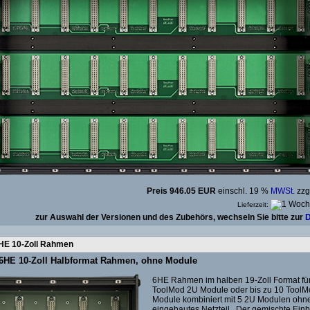
Preis 946.05 EUR
einschl. 19 %
MWSt.
zzg
Lieferzeit:
zur Auswahl der Versionen und des Zubehörs, wechseln Sie bitte zur
D
HE 10-Zoll Rahmen
6HE 10-Zoll Halbformat Rahmen, ohne Module
6HE Rahmen im halben 19-Zoll Format für
ToolMod 2U Module oder bis zu 10 Tool
Module kombiniert mit 5 2U Modulen ohn
eingebautes Netzteil. Der gemischte Ein