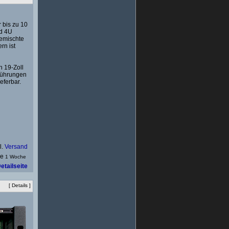
 bis zu 10
d 4U
gemischte
rn ist
n 19-Zoll
sführungen
eferbar.
l.
Versand
1 Woche
etailseite
[
Details
]