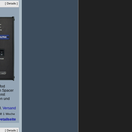
[
Details
]
Mod
h Spacer
mit
en und
l.
Versand
1 Woche
etailseite
[
Details
]