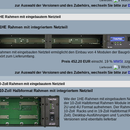
Lieferzeit:
zur Auswahl der Versionen und des Zubehörs, wechseln Sie bitte zur
D
HE Rahmen mit eingebautem Netzteil
HE Rahmen mit integriertem Netzteil
l
hmen mit eingebauten Netzteil ermöglicht den Einbau von 4 Modulen der Baugrö
ört zum Lieferumfang.
Preis 452.20 EUR
einschl. 19 %
MWSt.
zzg
Lieferzeit:
zur Auswahl der Versionen und des Zubehörs, wechseln Sie bitte zur
D
0-Zoll Rahmen mit eingebautem Netzteil
0-Zoll Halbformat Rahmen mit integriertem Netzteil
Wie der 1HE-Rahmen mit eingebautem Net
der 10-Zoll Halbformat Rahmen Module i
2U und 4U Format aufnehmen. Der Rahme
10-Zoll Racks und in 19-Zoll Halbformat 
Zoll). Desktop-Ausführungen und 'Lunchb
Versionen sind ebenfalls lieferbar