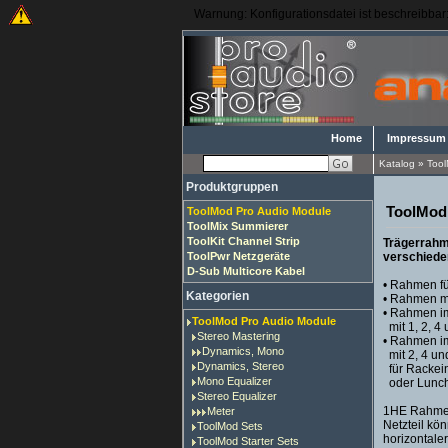
Warnung: Konfigurationsdatei ist beschreibbar: 
Home
Impressum
Katalog
»
Tool
Produktgruppen
ToolMod
ToolMod Pro Audio Module
ToolMix Summierer
ToolKit Channel Strip
Trägerrahm
ToolPwr Netzgeräte
verschiede
D-Sub Multicore Kabel
• Rahmen fü
Kategorien
• Rahmen mi
• Rahmen im
ToolMod Pro Audio Module
mit 1, 2, 4
Stereo Mastering
• Rahmen im
Dynamics, Mono
mit 2, 4 un
Dynamics, Stereo
für Rackei
Mono Equalizer
oder Lunch
Stereo Equalizer
1HE Rahmen
Meter
Netzteil kö
ToolMod Sets
horizontale
ToolMod Starter Sets