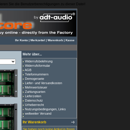
igieren Sie die Benutzerberechtigungen zu dieser Datei!
Ihr Konto
|
Merkzettel
|
Warenkorb
|
Kasse
Mehr über...
Widerrufsbelehrung
Widerrufsformular
AGB
Telefonnummern
Demogeraete
Liefer- und Versandkosten
Mehrwertsteuer
Zahlungsarten
Lieferzeiten
Datenschutz
Urheberrecht
Nutzungsbedingungen, Links
weltweiter Versand
Ihr Warenkorb
Sie haben noch keine Artikel in Ihrem