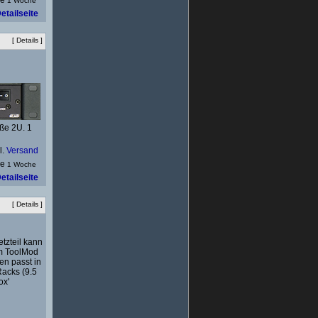
1 Woche
etailseite
[
Details
]
ße 2U. 1
l.
Versand
1 Woche
etailseite
[
Details
]
zteil kann
m ToolMod
n passt in
Racks (9.5
ox'