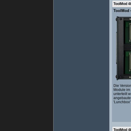
ToolMod 4
ToolMod 4
Die Versio
Module im 
unterteilt
angebauten
'Lunchbox' 
ToolMod 4