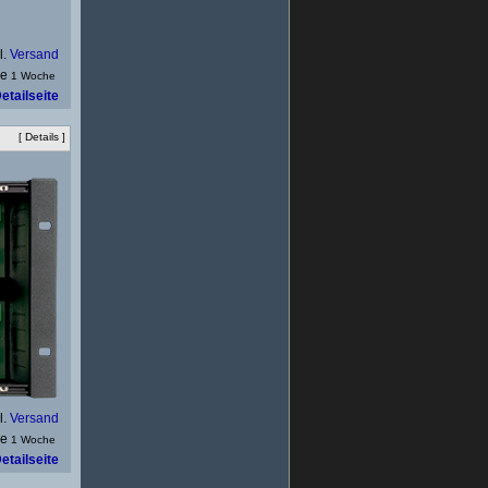
l.
Versand
1 Woche
etailseite
[
Details
]
l.
Versand
1 Woche
etailseite