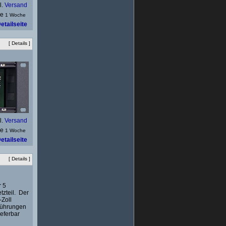
l.
Versand
1 Woche
etailseite
[
Details
]
l.
Versand
1 Woche
etailseite
[
Details
]
r 5
zteil. Der
-Zoll
sführungen
ieferbar