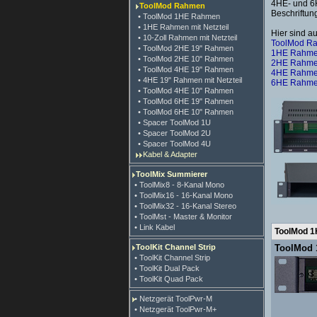
4HE- und 6H
ToolMod Rahmen
Beschriftun
• ToolMod 1HE Rahmen
• 1HE Rahmen mit Netzteil
Hier sind au
• 10-Zoll Rahmen mit Netzteil
ToolMod R
• ToolMod 2HE 19" Rahmen
1HE Rahm
• ToolMod 2HE 10" Rahmen
2HE Rahm
• ToolMod 4HE 19" Rahmen
4HE Rahm
• 4HE 19" Rahmen mit Netzteil
6HE Rahm
• ToolMod 4HE 10" Rahmen
• ToolMod 6HE 19" Rahmen
• ToolMod 6HE 10" Rahmen
• Spacer ToolMod 1U
• Spacer ToolMod 2U
• Spacer ToolMod 4U
Kabel & Adapter
ToolMix Summierer
• ToolMix8 - 8-Kanal Mono
• ToolMix16 - 16-Kanal Mono
• ToolMix32 - 16-Kanal Stereo
• ToolMst - Master & Monitor
• Link Kabel
ToolMod 
ToolKit Channel Strip
ToolMod 
• ToolKit Channel Strip
• ToolKit Dual Pack
• ToolKit Quad Pack
• Netzgerät ToolPwr-M
• Netzgerät ToolPwr-M+