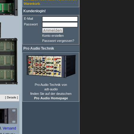
Warenkorb.
Kundenlogin!
E-Mail
Passwort
Konto erstellen
Passwort vergessen?
Pro Audio Technik
Pro Audio Technik von
adt-audio
finden Sie auf der deutschen
[
Details
]
Pro Audio Homepage
l.
Versand