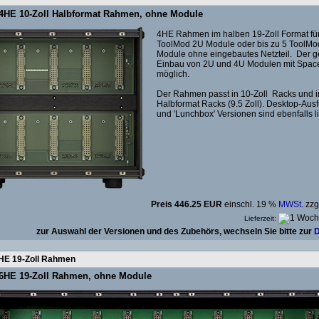
4HE 10-Zoll Halbformat Rahmen, ohne Module
4HE Rahmen im halben 19-Zoll Format für
ToolMod 2U Module oder bis zu 5 ToolMo
Module ohne eingebautes Netzteil. Der 
Einbau von 2U und 4U Modulen mit Space
möglich.
Der Rahmen passt in 10-Zoll Racks und i
Halbformat Racks (9.5 Zoll). Desktop-Au
und 'Lunchbox' Versionen sind ebenfalls li
Preis 446.25 EUR
einschl. 19 %
MWSt.
zzg
Lieferzeit:
zur Auswahl der Versionen und des Zubehörs, wechseln Sie bitte zur
D
HE 19-Zoll Rahmen
6HE 19-Zoll Rahmen, ohne Module