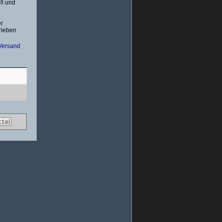
ll und
2 x 40
 für
er
rieben
ung für
n
Versand