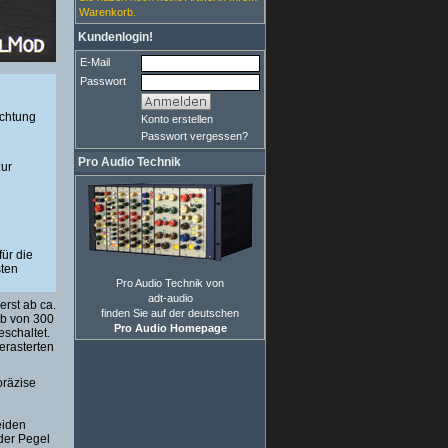
Warenkorb.
Kundenlogin!
E-Mail
Passwort
ichtung
Konto erstellen
Passwort vergessen?
Pro Audio Technik
zur
für die
ten
Pro Audio Technik von
adt-audio
erst ab ca.
finden Sie auf der deutschen
alb von 300
Pro Audio Homepage
schaltet.
von LR
erasterten
is 1
präzise
rechen
eiden
 der Pegel
S