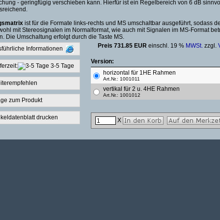
schung - geringfügig verschieben kann. Hierfür ist ein Regelbereich von 6 dB sinnvo
Format: ToolMod 2U, 8
sreichend.
mm
horizontale Ausführung
gsmatrix
ist für die Formate links-rechts und MS umschaltbar ausgeführt, sodass d
1HE-Rahmen
ohl mit Stereosignalen im Normalformat, wie auch mit Signalen im MS-Format bet
oder vertikale Ausführ
. Die Umschaltung erfolgt durch die Taste MS.
2HE und 4HE-Rahme
Preis 731.85 EUR
einschl. 19 %
MWSt.
zzgl.
sführliche Informationen
Version:
ferzeit:
3-5 Tage
horizontal für 1HE Rahmen
Art.Nr.: 1001011
iterempfehlen
vertikal für 2 u. 4HE Rahmen
Art.Nr.: 1001012
age zum Produkt
ikeldatenblatt drucken
X