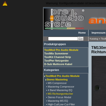
Warnung: Konfigurationsdatei ist beschreibbar: 
Home
Impressum
Katalog
»
Tool
Produktgruppen
TM130m 
ToolMod Pro Audio Module
Richtun
ToolMix Summierer
ToolKit Channel Strip
ToolPwr Netzgeräte
D-Sub Multicore Kabel
Kategorien
ToolMod Pro Audio Module
Stereo Mastering
• MS Compressor
• Mastering Compressor
• 4 Band Mastering EQ
• MS Richtungsmischer
• Stereo Focus Modul
• Mastering MS EQ
• High-Cut/Low-Cut-Filter