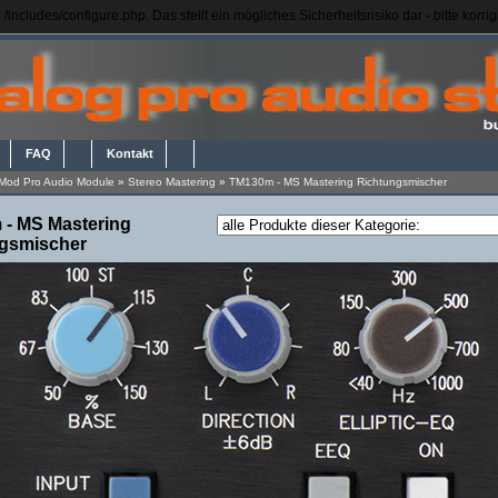
/includes/configure.php. Das stellt ein mögliches Sicherheitsrisiko dar - bitte korr
FAQ
Kontakt
Mod Pro Audio Module
»
Stereo Mastering
»
TM130m - MS Mastering Richtungsmischer
- MS Mastering
gsmischer