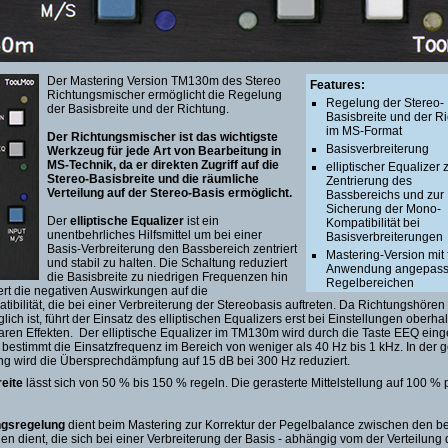
Der Mastering Version TM130m des Stereo
Features:
Richtungsmischer ermöglicht die Regelung
Regelung der Stereo-
der Basisbreite und der Richtung.
Basisbreite und der R
im MS-Format
Der Richtungsmischer ist das wichtigste
Basisverbreiterung
Werkzeug für jede Art von Bearbeitung in
MS-Technik, da er direkten Zugriff auf die
elliptischer Equalizer 
Stereo-Basisbreite und die räumliche
Zentrierung des
Verteilung auf der Stereo-Basis ermöglicht.
Bassbereichs und zur
Sicherung der Mono-
Der
elliptische Equalizer
ist ein
Kompatibilität bei
unentbehrliches Hilfsmittel um bei einer
Basisverbreiterungen
Basis-Verbreiterung den Bassbereich zentriert
Mastering-Version mit 
und stabil zu halten. Die Schaltung reduziert
Anwendung angepass
die Basisbreite zu niedrigen Frequenzen hin
Regelbereichen
ert die negativen Auswirkungen auf die
Basisbreite 50-150 %
bilität, die bei einer Verbreiterung der Stereobasis auftreten. Da Richtungshören 
Richtung ± 6 dB
ich ist, führt der Einsatz des elliptischen Equalizers erst bei Einstellungen oberh
aren Effekten. Der elliptische Equalizer im TM130m wird durch die Taste EEQ einge
Eingang umschaltbar 
bestimmt die Einsatzfrequenz im Bereich von weniger als 40 Hz bis 1 kHz. In der g
auf MS
lung wird die Übersprechdämpfung auf 15 dB bei 300 Hz reduziert.
elliptischer Equalizer
regelbar von <40 Hz b
reite
lässt sich von 50 % bis 150 % regeln. Die gerasterte Mittelstellung auf 100 % 
kHz für 15 dB Übersp
Headroom + 30 dBu
ngsregelung
dient beim Mastering zur Korrektur der Pegelbalance zwischen den b
Dynamikumfang:
en dient, die sich bei einer Verbreiterung der Basis - abhängig vom der Verteilung
127 dBA / 124 dB-RM