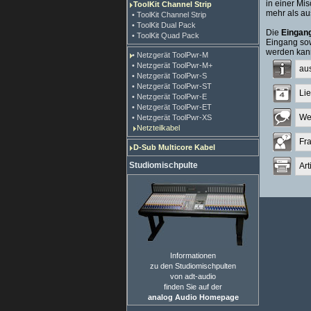
in einer Mi
ToolKit Channel Strip
mehr als au
• ToolKit Channel Strip
• ToolKit Dual Pack
Die
Eingan
• ToolKit Quad Pack
Eingang sow
werden kann
• Netzgerät ToolPwr-M
• Netzgerät ToolPwr-M+
au
• Netzgerät ToolPwr-S
• Netzgerät ToolPwr-ST
Lie
• Netzgerät ToolPwr-E
• Netzgerät ToolPwr-ET
We
• Netzgerät ToolPwr-XS
Netzteilkabel
Fr
D-Sub Multicore Kabel
Studiomischpulte
Art
Informationen
zu den Studiomischpulten
von adt-audio
finden Sie auf der
analog Audio Homepage