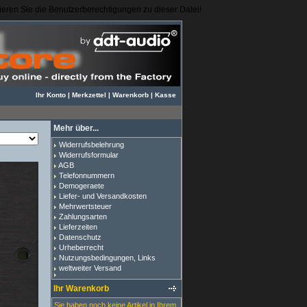
igieren Sie die Benutzerberechtigungen zu dieser Datei!
Ihr Konto
|
Merkzettel
|
Warenkorb
|
Kasse
Mehr über...
Widerrufsbelehrung
Widerrufsformular
AGB
Telefonnummern
Demogeraete
Liefer- und Versandkosten
Mehrwertsteuer
Zahlungsarten
Lieferzeiten
Datenschutz
Urheberrecht
Nutzungsbedingungen, Links
weltweiter Versand
Ihr Warenkorb
Sie haben noch keine Artikel in Ihrem