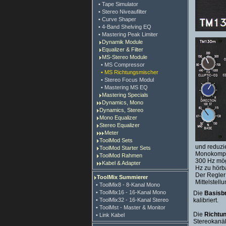
• Tape Simulator
• Stereo Niveaufilter
• Curve Shaper
• 4-Band Shelving EQ
• Mastering Peak Limiter
Dynamik Module
Equalizer & Filter
MS-Stereo Module
• MS Compressor
• MS Richtungsmischer
• Stereo Focus Modul
• Mastering MS EQ
Mastering Specials
Dynamics, Mono
Dynamics, Stereo
Mono Equalizer
Stereo Equalizer
Meter
ToolMod Sets
und reduzi
ToolMod Starter Sets
Monokompati
ToolMod Rahmen
300 Hz mögl
Kabel & Adapter
Hz zu hörb
Der Regler 
ToolMix Summierer
Mittelstel
• ToolMix8 - 8-Kanal Mono
• ToolMix16 - 16-Kanal Mono
Die
Basisb
• ToolMix32 - 16-Kanal Stereo
kalibriert.
• ToolMst - Master & Monitor
Die
Richtu
• Link Kabel
Stereokanäl